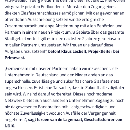
FttH-Gebiet in Berg Fiedel mit dem Anbieter novanetz. Hier wollen
wir gerade privaten Endkunden in Münster den Zugang eines
direkten Glasfaseranschlusses ermöglichen. Mit der gewonnenen
öffentlichen Ausschreibung setzen wir die erfolgreiche
Zusammenarbeit und enge Abstimmung mit allen Behörden und
Partnern in einem neuen Projekt um. 8 Gebiete über das gesamte
Stadtgebiet verteilt gilt es in den nächsten 2 Jahren gemeinsam
mit allen Partnern umzusetzen. Wir freuen uns darauf diese
Aufgabe umzusetzen!“,
betont Klaus Leckelt, Projektleiter bei
Primevest.
„Gemeinsam mit unseren Partnern haben wir inzwischen viele
Unternehmen in Deutschland und den Niederlanden an das
superschnelle, zuverlässige und zukunftssichere Glasfasernetz
angeschlossen. Es ist eine Tatsache, dass in Zukunft alles digitaler
sein wird. Wir sind darauf vorbereitet. Dieses hochmoderne
Netzwerk bietet nun auch anderen Unternehmen Zugang zu noch
nie dagewesenen Bandbreiten mit Lichtgeschwindigkeit, und
höchste Zuverlässigkeit wodurch Ausfälle der Vergangenheit
angehören.“,
sagt Jeroen van de Lagemaat, Geschäftsführer von
NDIX.