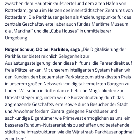
zwischen dem Haupteinkaufsviertel und dem alten Hafen von
Rotterdam, genau im Herzen des innerstädtischen Zentrums von
Rotterdam. Die Parkhäuser gelten als Anziehungspunkte für das
zentrale Geschäftsviertel, aber auch für das Maritime Museum,
die „Markthal“ und die „Cube Houses“ in unmittelbarer
Umgebung.
Rutger Schuur, CIO bei ParkBee, sagt:
„Die Digitalisierung der
Parkhäuser bietet reichlich Gelegenheit zur
Auslastungssteigerung, denn diese hilft uns, die Fahrer direkt auf
freie Plätze lenken. Mit unserem intelligenten System helfen wir
den Kunden, den bequemsten Parkplatz zum attraktivsten Preis
in unserem großen Netzwerk von digital vernetzten Garagen zu
finden. Wir sehen in Rotterdam erhebliche Möglichkeiten zur
Umsatzsteigerung, indem wir die Kurzzeitnutzung durch das
angrenzende Geschäftsviertel sowie durch Besucher der Stadt
und Anwohner fördern. Zentral gelegene Parkhäuser und
sachkundige Eigentümer wie Primevest ermöglichen es uns, ein
besseres Rundum-Nutzererlebnis zu schaffen und bestehende
städtische Infrastrukturen wie die Wijnstraat-Parkhäuser optimal
zu nutzen.“