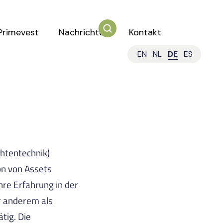
Primevest
Nachrichten
Kontakt
EN
NL
DE
ES
chtentechnik)
on von Assets
hre Erfahrung in der
r anderem als
tig. Die