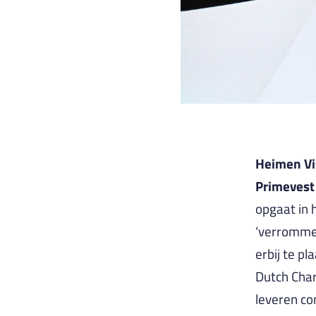
Heimen Vi
Primevest 
opgaat in 
‘verrommel
erbij te pl
Dutch Char
leveren co