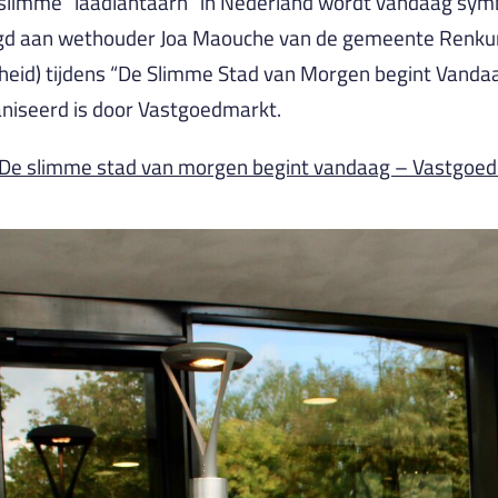
slimme “laadlantaarn” in Nederland wordt vandaag sym
gd aan wethouder Joa Maouche van de gemeente Renkum
id) tijdens “De Slimme Stad van Morgen begint Vandaa
niseerd is door Vastgoedmarkt.
: De slimme stad van morgen begint vandaag – Vastgoe