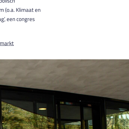
bolisch
 (o.a. Klimaat en
g’, een congres
dmarkt