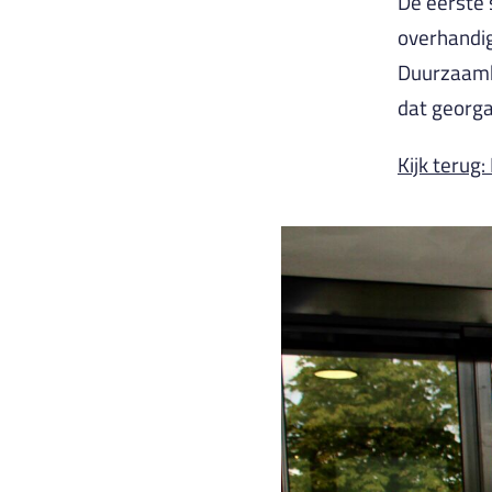
De eerste 
overhandi
Duurzaamhe
dat georga
Kijk terug