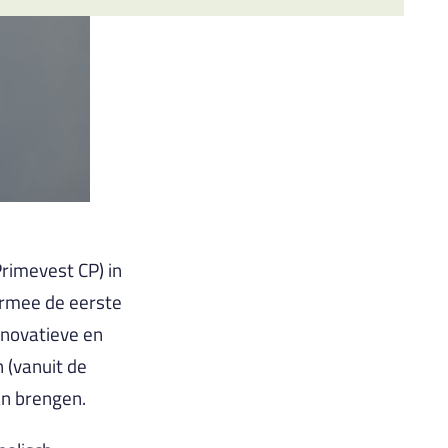
Primevest CP) in
armee de eerste
nnovatieve en
 (vanuit de
an brengen.