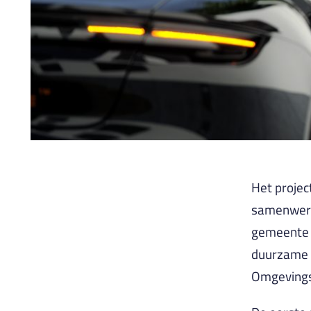
Het projec
samenwerk
gemeente i
duurzame s
Omgevingsw