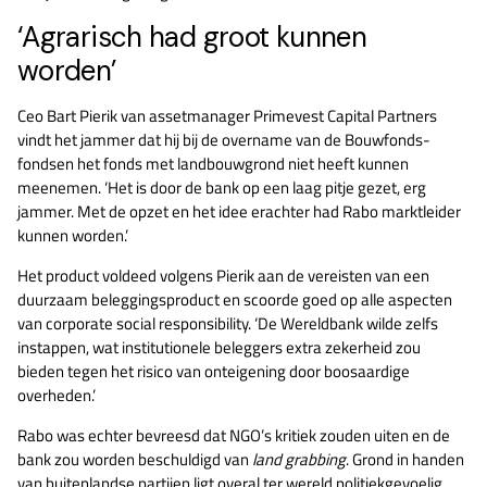
‘Agrarisch had groot kunnen
worden’
Ceo Bart Pierik van assetmanager Primevest Capital Partners
vindt het jammer dat hij bij de overname van de Bouwfonds-
fondsen het fonds met landbouwgrond niet heeft kunnen
meenemen. ‘Het is door de bank op een laag pitje gezet, erg
jammer. Met de opzet en het idee erachter had Rabo marktleider
kunnen worden.’
Het product voldeed volgens Pierik aan de vereisten van een
duurzaam beleggingsproduct en scoorde goed op alle aspecten
van corporate social responsibility. ‘De Wereldbank wilde zelfs
instappen, wat institutionele beleggers extra zekerheid zou
bieden tegen het risico van onteigening door boosaardige
overheden.’
Rabo was echter bevreesd dat NGO’s kritiek zouden uiten en de
bank zou worden beschuldigd van
land grabbing
. Grond in handen
van buitenlandse partijen ligt overal ter wereld politiekgevoelig.