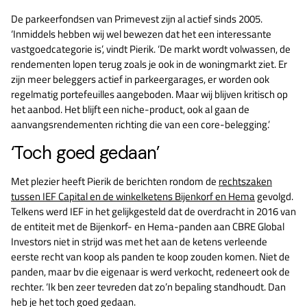
De parkeerfondsen van Primevest zijn al actief sinds 2005.
‘Inmiddels hebben wij wel bewezen dat het een interessante
vastgoedcategorie is’, vindt Pierik. ‘De markt wordt volwassen, de
rendementen lopen terug zoals je ook in de woningmarkt ziet. Er
zijn meer beleggers actief in parkeergarages, er worden ook
regelmatig portefeuilles aangeboden. Maar wij blijven kritisch op
het aanbod. Het blijft een niche-product, ook al gaan de
aanvangsrendementen richting die van een core-belegging.’
‘Toch goed gedaan’
Met plezier heeft Pierik de berichten rondom de
rechtszaken
tussen IEF Capital en de winkelketens Bijenkorf en Hema
gevolgd.
Telkens werd IEF in het gelijkgesteld dat de overdracht in 2016 van
de entiteit met de Bijenkorf- en Hema-panden aan CBRE Global
Investors niet in strijd was met het aan de ketens verleende
eerste recht van koop als panden te koop zouden komen. Niet de
panden, maar bv die eigenaar is werd verkocht, redeneert ook de
rechter. ‘Ik ben zeer tevreden dat zo’n bepaling standhoudt. Dan
heb je het toch goed gedaan.