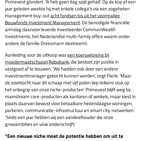
Primevest glundert. ‘Ik heb geen dag spijt gehad’. Op de kop af een
jaar geleden weekte hij met enkele collega’s via een zogeheten
management buy-out
acht fondsen los uit het voormalige
Bouwfonds Investment Management
. De benodigde financiële
armslag daarvoor leverde investeerder CommonWealth
Investments, het Nederlandse multi-family office waarin onder
andere de familie Dreesmann deelneemt.
Aanleiding voor de uitkoop was
een koerswijziging bij
moedermaatschappij Rabobank
, die besloot zijn positie in
vastgoed af te bouwen. ‘We hadden ook door een andere
investmentmanager gekocht kunnen worden’, zegt Pierik. ‘Maar
de zoektocht naar dit schaap met vijf poten liep telkens stuk op
het onbegrip van onze niche-producten.’ Primevest blijft weg bij
mainstream core-producten als kantoren of winkels, maar kiest in
plaats daarvan bewust voor betaalbare hedendaagse woningen,
parkeren, communicatie-infrastructuur en smart city-netwerken.
‘Sinds een jaar hebben wij een aandeelhouder die onze
groeiambities en visie onderschrijft.’
“Een nieuwe niche moet de potentie hebben om uit te