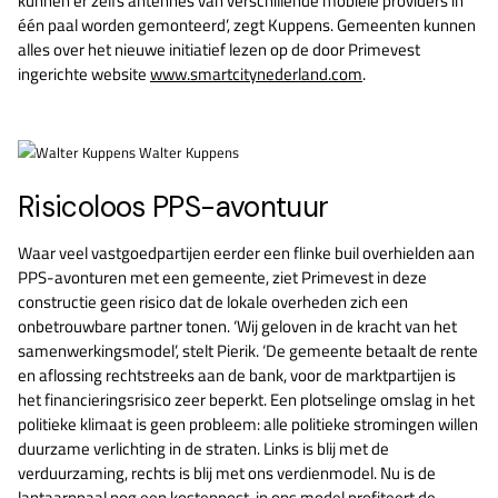
kunnen er zelfs antennes van verschillende mobiele providers in
één paal worden gemonteerd’, zegt Kuppens. Gemeenten kunnen
alles over het nieuwe initiatief lezen op de door Primevest
ingerichte website
www.smartcitynederland.com
.
Walter Kuppens
Risicoloos PPS-avontuur
Waar veel vastgoedpartijen eerder een flinke buil overhielden aan
PPS-avonturen met een gemeente, ziet Primevest in deze
constructie geen risico dat de lokale overheden zich een
onbetrouwbare partner tonen. ‘Wij geloven in de kracht van het
samenwerkingsmodel’, stelt Pierik. ‘De gemeente betaalt de rente
en aflossing rechtstreeks aan de bank, voor de marktpartijen is
het financieringsrisico zeer beperkt. Een plotselinge omslag in het
politieke klimaat is geen probleem: alle politieke stromingen willen
duurzame verlichting in de straten. Links is blij met de
verduurzaming, rechts is blij met ons verdienmodel. Nu is de
lantaarnpaal nog een kostenpost, in ons model profiteert de