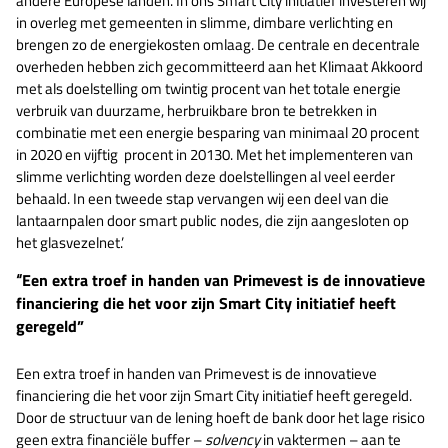
andere Europese landen. In ons Smart City initiatief investeren wij
in overleg met gemeenten in slimme, dimbare verlichting en
brengen zo de energiekosten omlaag. De centrale en decentrale
overheden hebben zich gecommitteerd aan het Klimaat Akkoord
met als doelstelling om twintig procent van het totale energie
verbruik van duurzame, herbruikbare bron te betrekken in
combinatie met een energie besparing van minimaal 20 procent
in 2020 en vijftig procent in 20130. Met het implementeren van
slimme verlichting worden deze doelstellingen al veel eerder
behaald. In een tweede stap vervangen wij een deel van die
lantaarnpalen door smart public nodes, die zijn aangesloten op
het glasvezelnet.’
“
Een extra troef in handen van Primevest is de innovatieve
financiering die het voor zijn Smart City initiatief heeft
geregeld”
Een extra troef in handen van Primevest is de innovatieve
financiering die het voor zijn Smart City initiatief heeft geregeld.
Door de structuur van de lening hoeft de bank door het lage risico
geen extra financiële buffer –
solvency
in vaktermen – aan te