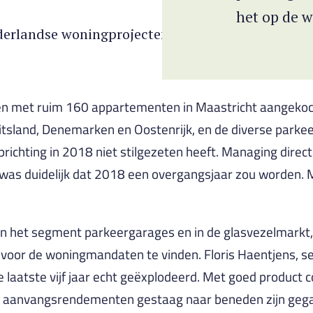
het op de 
erlandse woningprojecten. Graag niet te luxe, wa
en met ruim 160 appartementen in Maastricht aangekoc
uitsland, Denemarken en Oostenrijk, en de diverse parke
oprichting in 2018 niet stilgezeten heeft. Managing dire
was duidelijk dat 2018 een overgangsjaar zou worden. Ma
 in het segment parkeergarages en in de glasvezelmarkt,
voor de woningmandaten te vinden. Floris Haentjens, se
e laatste vijf jaar echt geëxplodeerd. Met goed product 
 de aanvangsrendementen gestaag naar beneden zijn gega