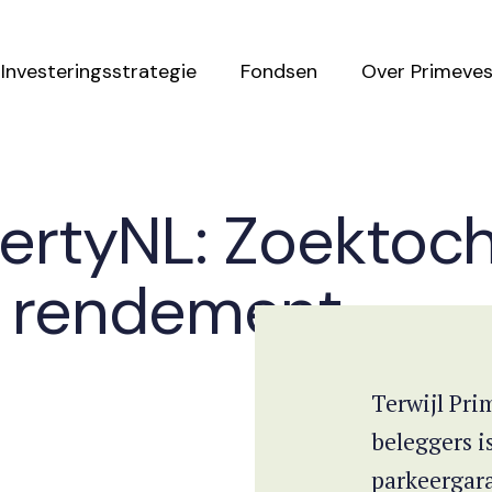
Investeringsstrategie
Fondsen
Over Primeves
pertyNL: Zoektoc
l rendement
Terwijl Pri
beleggers i
parkeergara