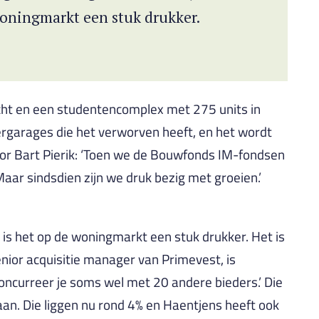
woningmarkt een stuk drukker.
nt de doelgroep daarvoor is een stuk
ht en een studentencomplex met 275 units in
ergarages die het verworven heeft, en het wordt
ctor Bart Pierik: ‘Toen we de Bouwfonds IM-fondsen
ar sindsdien zijn we druk bezig met groeien.’
 is het op de woningmarkt een stuk drukker. Het is
nior acquisitie manager van Primevest, is
concurreer je soms wel met 20 andere bieders.’ Die
an. Die liggen nu rond 4% en Haentjens heeft ook