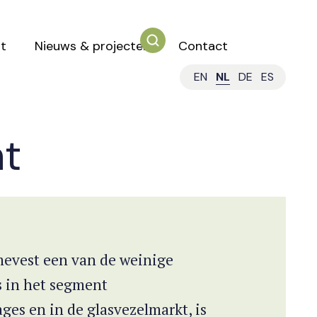
t
Nieuws & projecten
Contact
EN
NL
DE
ES
ht
mevest een van de weinige
s in het segment
ges en in de glasvezelmarkt, is