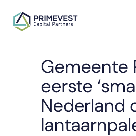
Gemeente 
eerste ‘smar
Nederland d
lantaarnpal