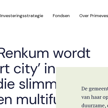
Investeringsstrategie
Fondsen
Over Primeves
Renkum wordt
t city’ in
ie slimme,
De gemeent
en multifunction
van haar op
duurzame, 