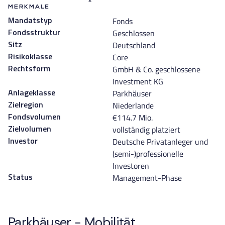
MERKMALE
Fonds
Mandatstyp
Geschlossen
Fondsstruktur
Deutschland
Sitz
Core
Risikoklasse
GmbH & Co. geschlossene
Rechtsform
Investment KG
Parkhäuser
Anlageklasse
Niederlande
Zielregion
€114.7 Mio.
Fondsvolumen
vollständig platziert
Zielvolumen
Deutsche Privatanleger und
Investor
(semi-)professionelle
Investoren
Management-Phase
Status
Parkhäuser - Mobilität