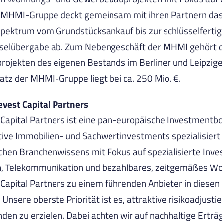
e MHMI-Gruppe deckt gemeinsam mit ihren Partnern da
pektrum vom Grundstücksankauf bis zur schlüsselferti
sselübergabe ab. Zum Nebengeschäft der MHMI gehört d
ojekten des eigenen Bestands im Berliner und Leipzig
tz der MHMI-Gruppe liegt bei ca. 250 Mio. €.
vest Capital Partners
Capital Partners ist eine pan-europäische Investmentbou
tive Immobilien- und Sachwertinvestments spezialisiert
hen Branchenwissens mit Fokus auf spezialisierte Inv
n, Telekommunikation und bezahlbares, zeitgemäßes Wo
Capital Partners zu einem führenden Anbieter in diesen
 Unsere oberste Priorität ist es, attraktive risikoadjusti
den zu erzielen. Dabei achten wir auf nachhaltige Erträ