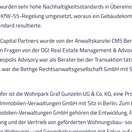
wurden sehr hohe Nachhaltigkeitsstandards in Überein
 KfW-55-Regelung umgesetzt, woraus ein Gebäudekom
ndard resultierte.
Capital Partners wurde von der Anwaltskanzlei CMS Berl
en Fragen von der DGI Real Estate Management & Advi
eopolis Advisory war als Berater bei der Transaktion täti
 war die Bethge Rechtsanwaltsgesellschaft GmbH mit S
fer ist die Wohnpark Graf Gunzelin UG & Co. KG, eine Pr
mmobilien-Verwaltungen GmbH mit Sitz in Berlin. Zum 
bilien-Verwaltungen GmbH gehören die Entwicklung, Pr
ng und der Vertrieb von geförderten Wohnungsbau- sow
ten Wohnungs- und Gewerbebauprojekten mit Fokus auf d