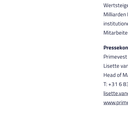
Wertsteige
Milliarden 
institutio
Mitarbeite
Pressekon
Primevest 
Lisette va
Head of M
T: +31 6 
lisette.v
www.prim