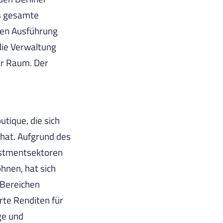
s gesamte
gen Ausführung
ie Verwaltung
er Raum. Der
tique, die sich
 hat. Aufgrund des
estmentsektoren
hnen, hat sich
 Bereichen
erte Renditen für
ge und