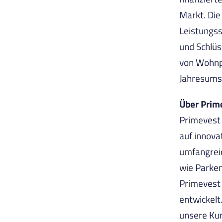
Markt. Di
Leistungss
und Schlü
von Wohnpr
Jahresumsa
Über Prime
Primevest 
auf innova
umfangreic
wie Parke
Primevest 
entwickelt.
unsere Kun