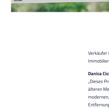
Verkäufer 
Immobilien
Danica Cic
„Dieses Pr
älteren M
modernen,
Entfernung