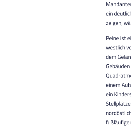
Mandanten 
ein deutli
zeigen, wä
Peine ist 
westlich v
dem Geländ
Gebäuden 
Quadratmet
einem Aufz
ein Kinder
Stellplätz
nordöstlic
fußläufige