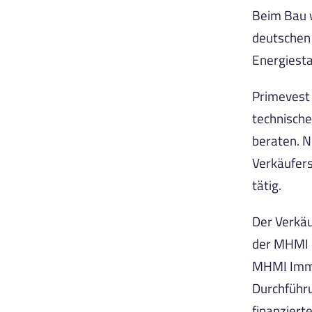
Beim Bau 
deutschen
Energiesta
Primevest 
technisch
beraten. N
Verkäufers
tätig.
Der Verkäu
der MHMI I
MHMI Immo
Durchführu
finanzier