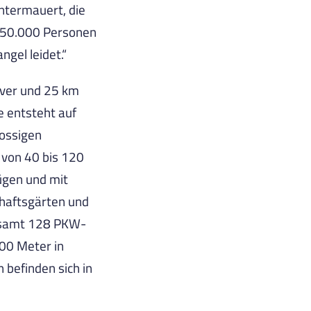
ntermauert, die
t 50.000 Personen
gel leidet.“
over und 25 km
e entsteht auf
hossigen
von 40 bis 120
ügen und mit
haftsgärten und
gesamt 128 PKW-
900 Meter in
 befinden sich in