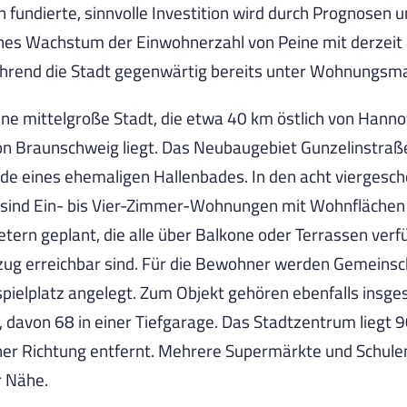
fundierte, sinnvolle Investition wird durch Prognosen u
ches Wachstum der Einwohnerzahl von Peine mit derzei
hrend die Stadt gegenwärtig bereits unter Wohnungsman
eine mittelgroße Stadt, die etwa 40 km östlich von Hann
on Braunschweig liegt. Das Neubaugebiet Gunzelinstraß
e eines ehemaligen Hallenbades. In den acht viergesc
sind Ein- bis Vier-Zimmer-Wohnungen mit Wohnflächen 
ern geplant, die alle über Balkone oder Terrassen verf
ug erreichbar sind. Für die Bewohner werden Gemeinsc
spielplatz angelegt. Zum Objekt gehören ebenfalls ins
e, davon 68 in einer Tiefgarage. Das Stadtzentrum liegt 
her Richtung entfernt. Mehrere Supermärkte und Schulen
r Nähe.