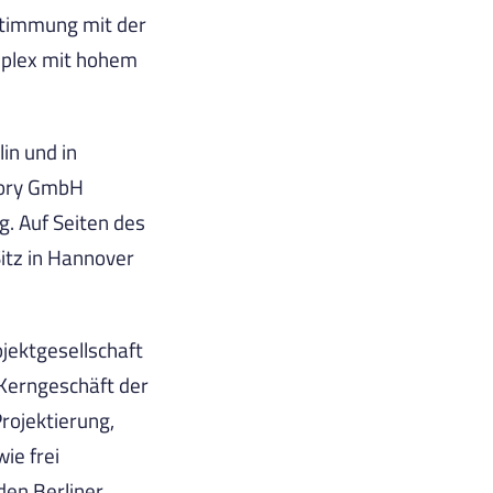
stimmung mit der
plex mit hohem
in und in
sory GmbH
g. Auf Seiten des
itz in Hannover
ojektgesellschaft
Kerngeschäft der
ojektierung,
ie frei
en Berliner