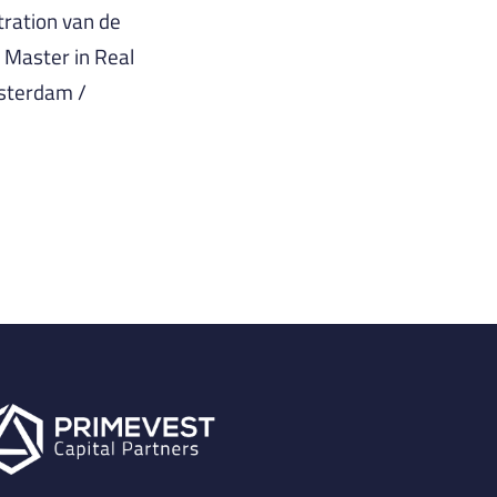
tration van de
 Master in Real
msterdam /