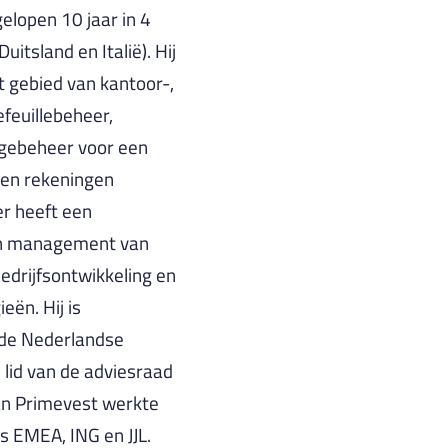
elopen 10 jaar in 4
itsland en Italië). Hij
t gebied van kantoor-,
efeuillebeheer,
dgebeheer voor een
den rekeningen
er heeft een
 en management van
bedrijfsontwikkeling en
ën. Hij is
 de Nederlandse
 lid van de adviesraad
an Primevest werkte
rs EMEA, ING en JJL.