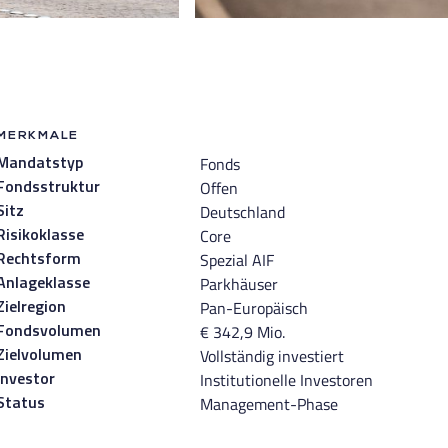
MERKMALE
Fonds
Mandatstyp
Offen
Fondsstruktur
Deutschland
Sitz
Core
Risikoklasse
Spezial AIF
Rechtsform
Parkhäuser
Anlageklasse
Pan-Europäisch
Zielregion
€ 342,9 Mio.
Fondsvolumen
Vollständig investiert
Zielvolumen
Institutionelle Investoren
Investor
Management-Phase
Status