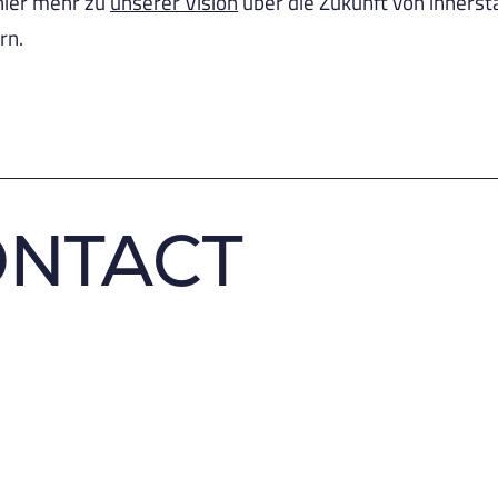
hier mehr zu
unserer Vision
über die Zukunft von innerst
rn.
ONTACT