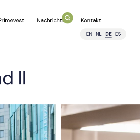
Primevest
Nachrichten
Kontakt
EN
NL
DE
ES
d II