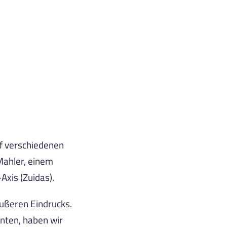
nf verschiedenen
Mahler, einem
xis (Zuidas).
äußeren Eindrucks.
nnten, haben wir