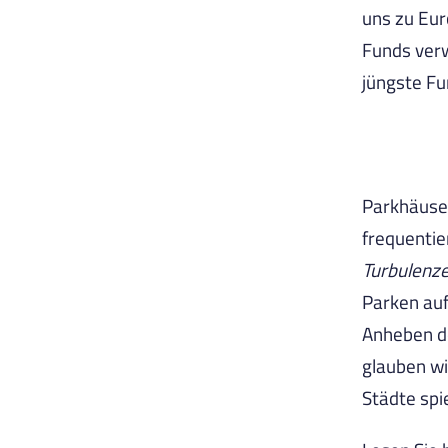
uns zu Eu
Funds verw
jüngste Fu
Parkhäuser
frequentie
Turbulenze
Parken auf
Anheben de
glauben wi
Städte spi