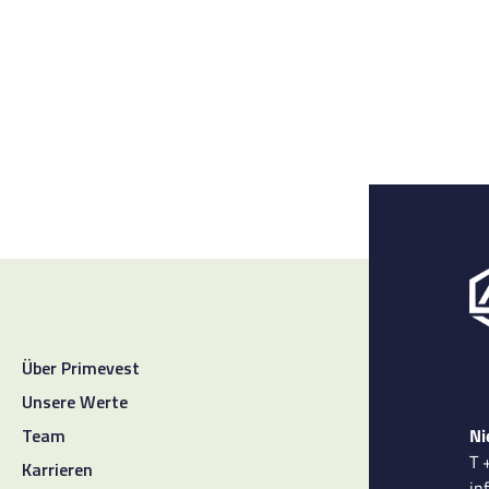
Über Primevest
Unsere Werte
Ni
Team
T 
Karrieren
in