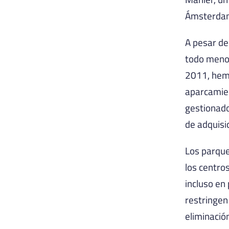
Ámsterda
A pesar de
todo menos
2011, hemo
aparcamien
gestionado
de adquisic
Los parque
los centro
incluso en
restringen
eliminació