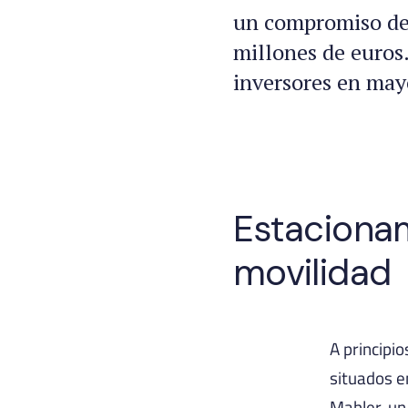
un compromiso de 
millones de euros.
inversores en may
Estacionam
movilidad
A principi
situados e
Mahler, un