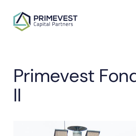
Primevest Fon
II