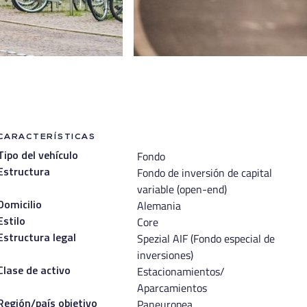
CARACTERÍSTICAS
Fondo
Tipo del vehículo
Fondo de inversión de capital
Estructura
variable (open-end)
Alemania
Domicilio
Core
Estilo
Spezial AIF (Fondo especial de
Estructura legal
inversiones)
Estacionamientos/
Clase de activo
Aparcamientos
Paneuropea
Región/país objetivo