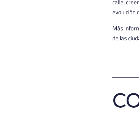
calle, cre
evolución 
Más infor
de las ciu
C