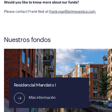
Would you like to know more about our funds?
Please contact Frank Noé at
frank.noe@primevestcp.com
Nuestros fondos
Residencial Mandato I
Más información
Más información
Más información