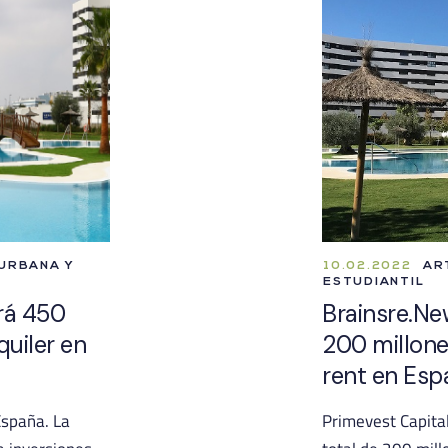
 URBANA Y
10.02.2022
ART
ESTUDIANTIL
irá 450
Brainsre.Ne
quiler en
200 millone
rent en Esp
España. La
Primevest Capital