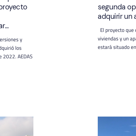
proyecto
segunda ope
adquirir un 
ar…
El proyecto que c
viviendas y un a
versiones y
estará situado e
dquirió los
de 2022. AEDAS