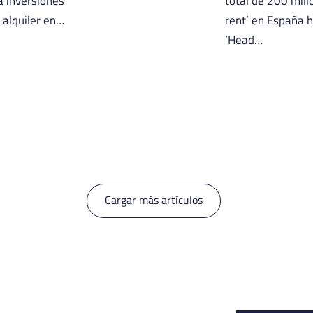
a inversiones
total de 200 mill
 alquiler en…
rent’ en España h
‘Head…
Cargar más artículos