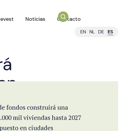
mevest
Noticias
Contacto
EN
NL
DE
ES
rá
 en
de fondos construirá una
3.000 mil viviendas hasta 2027
 puesto en ciudades