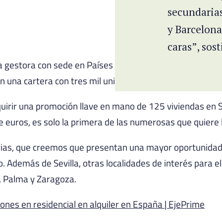
secundaria
y Barcelon
caras”, sos
 gestora con sede en Países Bajos prepara inversiones p
n una cartera con tres mil unidades en 2027.
quirir una promoción llave en mano de 125 viviendas en 
e euros, es solo la primera de las numerosas que quiere 
ias, que creemos que presentan una mayor oportunidad,
o. Además de Sevilla, otras localidades de interés para e
, Palma y Zaragoza.
ones en residencial en alquiler en España | EjePrime