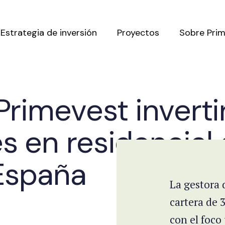
Estrategia de inversión
Proyectos
Sobre Pri
Primevest inverti
s en residencial
 España
La gestora 
cartera de 
con el foco