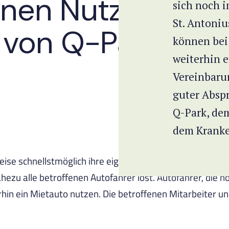
enen Nutzer des
sich noch 
St. Antoni
 von Q-Park.
können bei
weiterhin e
Vereinbaru
guter Absp
Q-Park, de
dem Kranke
se schnellstmöglich ihre eigenen Autos zurückhaben möc
ezu alle betroffenen Autofahrer löst. Autofahrer, die n
in ein Mietauto nutzen. Die betroffenen Mitarbeiter 