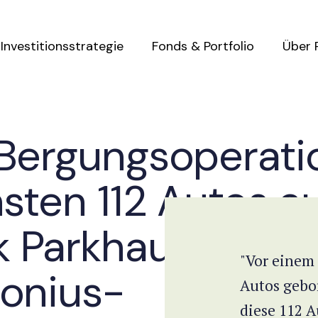
Investitionsstrategie
Fonds & Portfolio
Über 
 Bergungsoperati
hsten 112 Autos a
 Parkhaus nebe
"Vor einem
tonius-
Autos gebor
diese 112 A