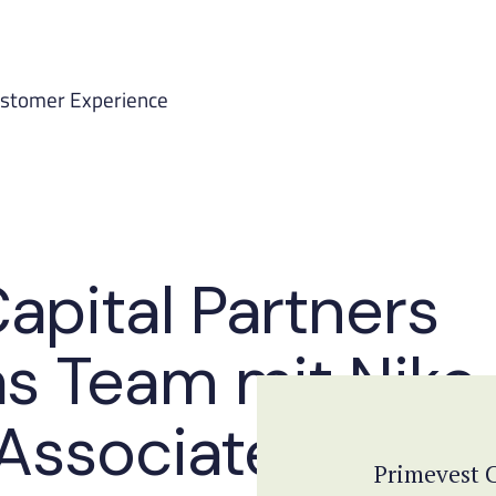
ustomer Experience
apital Partners
as Team mit Niko
s Associate Fund
Primevest C