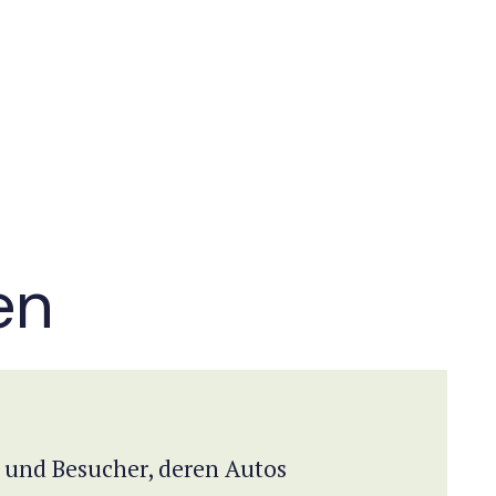
en
für
 und Besucher, deren Autos