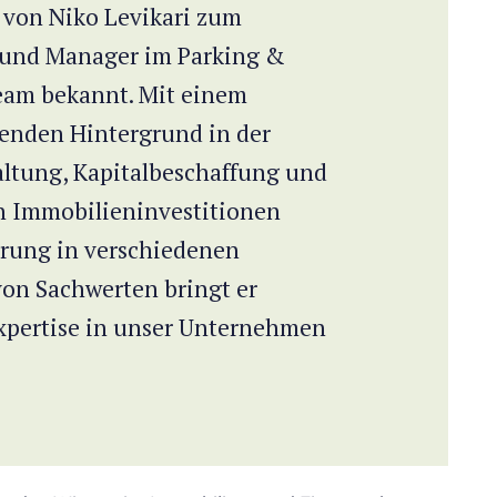
von Niko Levikari zum
Fund Manager im Parking &
eam bekannt. Mit einem
enden Hintergrund in der
ltung, Kapitalbeschaffung und
n Immobilieninvestitionen
hrung in verschiedenen
Capital Partners, wo er sich auf ertragsstarke
von Sachwerten bringt er
ter Immobilienaktienanalyst bei ABN AMRO, die
Expertise in unser Unternehmen
XA REIM.
al Risk Management von der Bayes Business School,