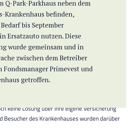
im Q-Park-Parkhaus neben dem
us-Krankenhaus befinden,
 Bedarf bis September
in Ersatzauto nutzen. Diese
ng wurde gemeinsam und in
rache zwischen dem Betreiber
m Fondsmanager Primevest und
nhaus getroffen.
hten, sind die drei Parteien froh, dass die
och keine Lösung über ihre eigene Versicherung
und Besucher des Krankenhauses wurden darüber