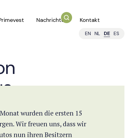
Primevest
Nachrichten
Kontakt
EN
NL
DE
ES
on
us
n
 Monat wurden die ersten 15
gen. Wir freuen uns, dass wir
utos nun ihren Besitzern