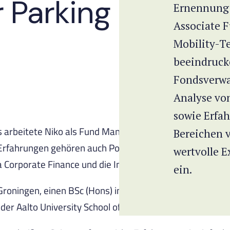
 Parking
Ernennung 
Associate 
Mobility-T
beeindruck
Fondsverwa
Analyse vo
sowie Erfa
s arbeitete Niko als Fund Management Associate bei GLP 
Bereichen 
n Erfahrungen gehören auch Positionen als börsennotier
wertvolle 
la Corporate Finance und die Immobilienforschung bei A
ein.
 Groningen, einen BSc (Hons) in Investment and Financi
 der Aalto University School of Economics.